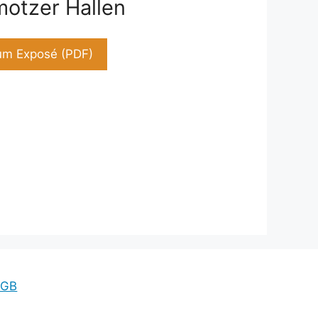
otzer Hallen
um Exposé (PDF)
AGB